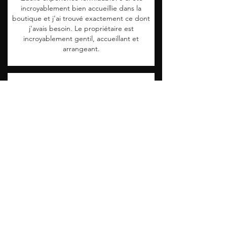
incroyablement bien accueillie dans la
boutique et j'ai trouvé exactement ce dont
j'avais besoin. Le propriétaire est
incroyablement gentil, accueillant et
arrangeant.
Petite boutique, grande creativite; choix de
très jolies couleurs et de différents formes
pour faciliter la mise en place; j'ai choisi le
modele Marquise aujourd'hui; hâte de le
porter !
Voir tous nos avis
4,9 / 5 pour 181 avis