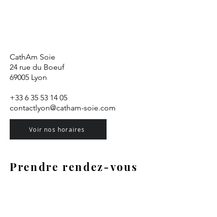
CathAm Soie
24 rue du Boeuf
69005 Lyon
+33 6 35 53 14 05
contactlyon@catham-soie.com
Voir nos horaires
Prendre rendez-vous
Offrez-vous un moment privilégié, en
toute discrétion ou entre amis.