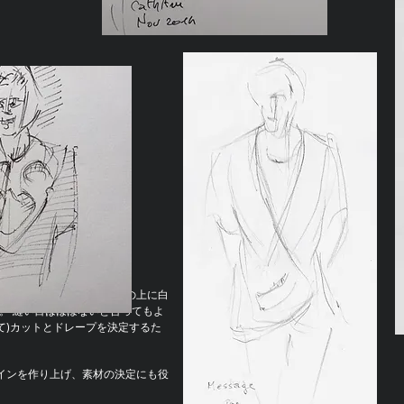
インを基に、木製のマネキンの上に白
 。 縫い目はほぼないと言ってもよ
て)カットとドレープを決定するた
ザインを作り上げ、素材の決定にも役