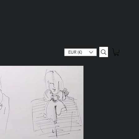
EUR (€)