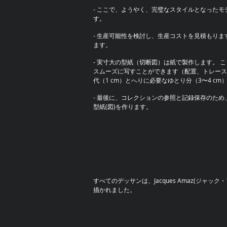
- ここで、ようやく、完璧なスタイルとなった
す。
- 生産可能性を検討し、生産コストを見積もり
ます。
- 実寸大の型紙（切断図）は紙で製作します。 
スムーズに写すことができます（配置、トレース
代（1 cm）とへりに必要なゆとり分（3〜4 c
- 最後に、コレクションの参照と記録保存のた
型紙(図)を作ります。
すべてのデッサンは、Jacques Amaz(ジャック
描かれました。