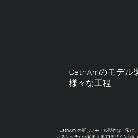
CathAmのモデ
様々な工程
- CathAm の新しいモデル製作は、常
たスケッチから始まります(デザイン設計