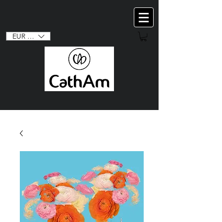
EUR (€)