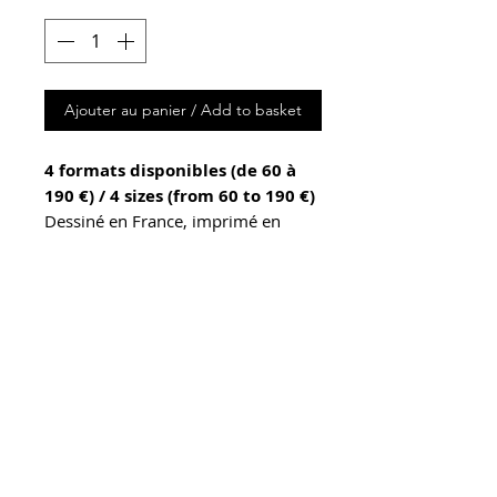
Ajouter au panier / Add to basket
4 formats disponibles (de 60 à
190 €) / 4 sizes (from 60 to 190 €)
Dessiné en France, imprimé en
France, confectionné en France100
% Twill de Soie , 100 % Silk Twill,
Prix
Dimensions avant ourlet roulotté,
finition main.
De 60 à 190 €