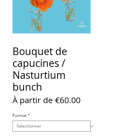
Bouquet de
capucines /
Nasturtium
bunch
Prix
À partir de
€60.00
promotionnel
Format
*
Quantité
*