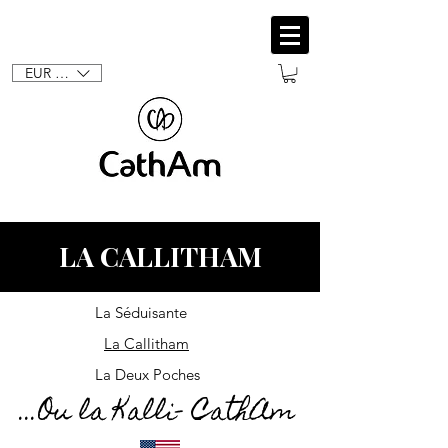
EUR (€)
LA CALLITHAM
La Séduisante
La Callitham
La Deux Poches
...Ou la Kalli- CathAm